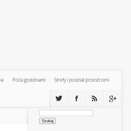
wa
Poza godzinami
Strefy i podział przestrzeni
Szukaj: