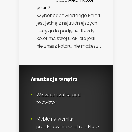
odpowiedni kolor
ścian?
Wybór odpowiedniego koloru
jest jedną z najtrudniejszych
decyzji do podjęcia. Każdy
kolor ma swój urok, ale jeśli
nie znasz koloru, nie możesz …
Aranżacje wnętrz
Wisząca szafka pod
telewizor
Meble na wymiar i
projektowanie wnętrz – klucz