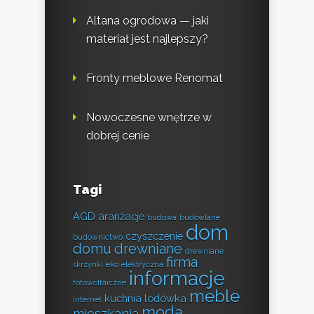
Altana ogrodowa — jaki
materiał jest najlepszy?
Fronty meblowe Renomat
Nowoczesne wnętrze w
dobrej cenie
Tagi
AGD
aranżacje
budowa
budowlane
dom
czyszczenie
budownictwo
domu
drewniane
drewniane
firma
skrzynki
eko
elektryczna
informacje
fotowoltaiczne
meble
kuchnia
lodówka
internet
moda
mieszkania