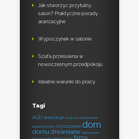
Jak stworzyć przytulny
salon? Praktyczne porady
aranżacyjne
Wypoczynek w salonie
Szafa przesuwna w
nowoczesnym przedpokoju
Idealne warunki do pracy
Tagi
AGD
aranżacje
budowa
budowlane
dom
czyszczenie
budownictwo
domu
drewniane
drewniane
firma
skrzynki
eko
elektryczna