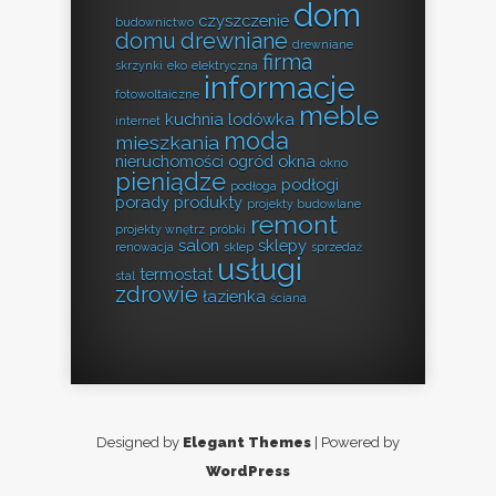
dom
czyszczenie
budownictwo
domu
drewniane
drewniane
firma
skrzynki
eko
elektryczna
informacje
fotowoltaiczne
meble
kuchnia
lodówka
internet
moda
mieszkania
nieruchomości
ogród
okna
okno
pieniądze
podłogi
podłoga
porady
produkty
projekty budowlane
remont
projekty wnętrz
próbki
salon
sklepy
renowacja
sklep
sprzedaż
usługi
termostat
stal
zdrowie
łazienka
ściana
Designed by
Elegant Themes
| Powered by
WordPress