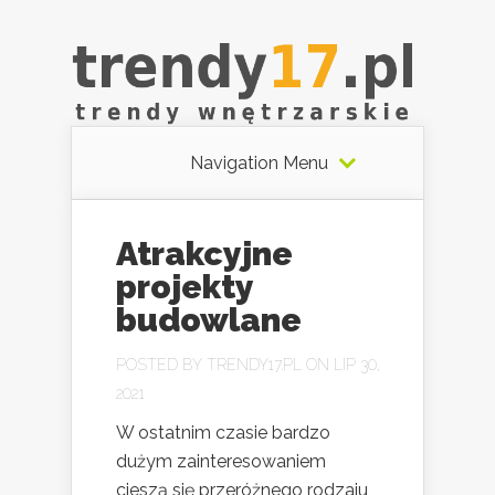
Navigation Menu
Atrakcyjne
projekty
budowlane
POSTED BY
TRENDY17.PL
ON LIP 30,
2021
W ostatnim czasie bardzo
dużym zainteresowaniem
cieszą się przeróżnego rodzaju