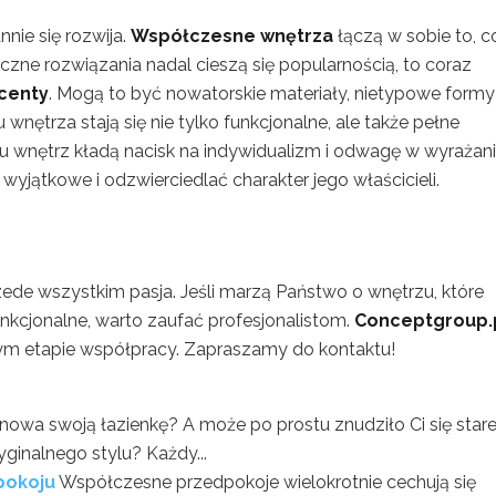
nnie się rozwija.
Współczesne wnętrza
łączą w sobie to, c
yczne rozwiązania nadal cieszą się popularnością, to coraz
centy
. Mogą to być nowatorskie materiały, nietypowe formy
nętrza stają się nie tylko funkcjonalne, ale także pełne
u wnętrz kładą nacisk na indywidualizm i odwagę w wyrażan
wyjątkowe i odzwierciedlać charakter jego właścicieli.
zede wszystkim pasja. Jeśli marzą Państwo o wnętrzu, które
unkcjonalne, warto zaufać profesjonalistom.
Conceptgroup.
żdym etapie współpracy. Zapraszamy do kontaktu!
 nowa swoją łazienkę? A może po prostu znudziło Ci się star
ginalnego stylu? Każdy...
pokoju
Współczesne przedpokoje wielokrotnie cechują się