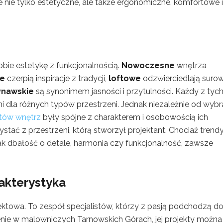
e nie tylko estetyczne, ale także ergonomiczne, komfortowe i
obie estetykę z funkcjonalnością.
Nowoczesne
wnętrza
ne
czerpią inspiracje z tradycji,
loftowe
odzwierciedlają suro
ynawskie
są synonimem jasności i przytulności. Każdy z tyc
 dla różnych typów przestrzeni. Jednak niezależnie od wybr
któw wnętrz
były spójne z charakterem i osobowością ich
ystać z przestrzeni, którą stworzył projektant. Chociaż trend
jak dbałość o detale, harmonia czy funkcjonalność, zawsze
akterystyka
ojektowa. To zespół specjalistów, którzy z pasją podchodzą d
enie w malowniczych Tarnowskich Górach, jej projekty można