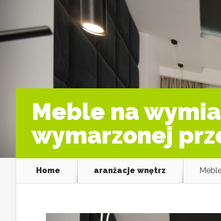
Meble na wymiar
wymarzonej prze
Home
aranżacje wnętrz
Meble