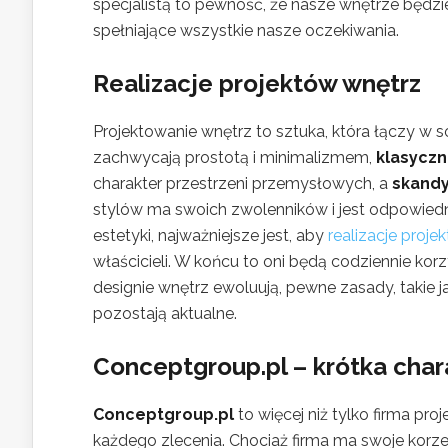
specjalistą to pewność, że nasze wnętrze będzi
spełniające wszystkie nasze oczekiwania.
Realizacje projektów wnętrz
Projektowanie wnętrz to sztuka, która łączy w s
zachwycają prostotą i minimalizmem,
klasycz
charakter przestrzeni przemysłowych, a
skand
stylów ma swoich zwolenników i jest odpowiedni
estetyki, najważniejsze jest, aby
realizacje proje
właścicieli. W końcu to oni będą codziennie korz
designie wnętrz ewoluują, pewne zasady, takie 
pozostają aktualne.
Conceptgroup.pl – krótka char
Conceptgroup.pl
to więcej niż tylko firma pr
każdego zlecenia. Chociaż firma ma swoje korz