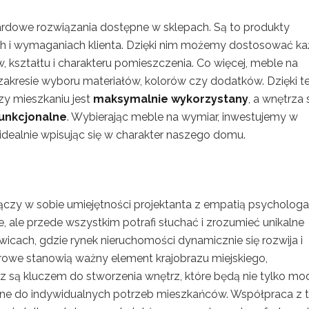
dardowe rozwiązania dostępne w sklepach. Są to produkty
h i wymaganiach klienta. Dzięki nim możemy dostosować k
kształtu i charakteru pomieszczenia. Co więcej, meble na
zakresie wyboru materiałów, kolorów czy dodatków. Dzięki 
y mieszkaniu jest
maksymalnie wykorzystany
, a wnętrza 
unkcjonalne
. Wybierając meble na wymiar, inwestujemy w
 idealnie wpisując się w charakter naszego domu.
 łączy w sobie umiejętności projektanta z empatią psychologa
e, ale przede wszystkim potrafi słuchać i zrozumieć unikalne
wicach, gdzie rynek nieruchomości dynamicznie się rozwija i
rowe stanowią ważny element krajobrazu miejskiego,
rz są kluczem do stworzenia wnętrz, które będą nie tylko mo
ane do indywidualnych potrzeb mieszkańców. Współpraca z 