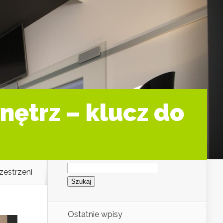
nętrz – klucz do
Szukaj:
zestrzeni
Ostatnie wpisy