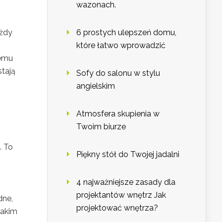
wazonach.
ażdy
6 prostych ulepszeń domu,
które łatwo wprowadzić
temu
stają
Sofy do salonu w stylu
angielskim
Atmosfera skupienia w
Twoim biurze
. To
Piękny stół do Twojej jadalni
4 najważniejsze zasady dla
projektantów wnętrz Jak
dne,
projektować wnętrza?
takim