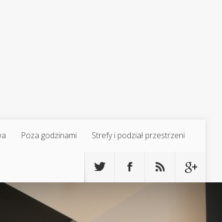
wa
Poza godzinami
Strefy i podział przestrzeni