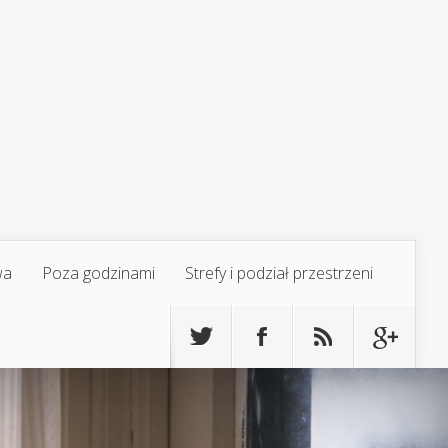
wa
Poza godzinami
Strefy i podział przestrzeni