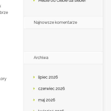
Meble od Ciebie da siebie!
ń
obrze
Najnowsze komentarze
Archiwa
lipiec 2026
lory
czerwiec 2026
maj 2026