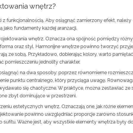
ktowania wnętrz?
i z funkcjonalnością. Aby osiągnąć zamierzony efekt, należy
ą jako fundamenty każdej aranżacji.
projektowania wnętrz. Oznacza ona spójność pomiędzy różn
ra, forma oraz styl. Harmonijne wnętrze powinno tworzyć przy
ją ze sobą. Przykładowo, dobierając kolory, warto pamiętać
ć pomieszczeniu jednolity charakter.
 osiągnąć na dwa sposoby: poprzez równomierne rozmieszcz
rzenie punktu centralnego, który przyciąga uwagę. Równowag
 wydawało się chaotyczne. W praktyce, można zestawiać ze
 one zbyt dominujące w przestrzeni.
rzeniu estetycznych wnętrz. Oznaczają one, jak różne eleme
rojektowanie powinno uwzględniać proporcje zarówno stosun
o sufitu. Ważne jest, aby wszystkie elementy wnętrza były d