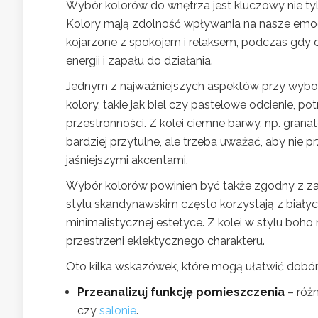
Wybór kolorów do wnętrza jest kluczowy nie tyl
Kolory mają zdolność wpływania na nasze emocj
kojarzone z spokojem i relaksem, podczas gdy c
energii i zapału do działania.
Jednym z najważniejszych aspektów przy wyborz
kolory, takie jak biel czy pastelowe odcienie, p
przestronności. Z kolei ciemne barwy, np. gran
bardziej przytulne, ale trzeba uważać, aby nie 
jaśniejszymi akcentami.
Wybór kolorów powinien być także zgodny z z
stylu skandynawskim często korzystają z białych
minimalistycznej estetyce. Z kolei w stylu boho
przestrzeni eklektycznego charakteru.
Oto kilka wskazówek, które mogą ułatwić dobór
Przeanalizuj funkcję pomieszczenia
– różn
czy
salonie
.