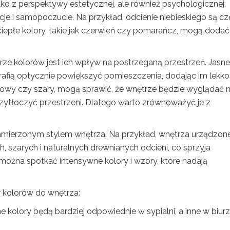
ko z perspektywy estetycznej, ale również psychologicznej.
e i samopoczucie. Na przykład, odcienie niebieskiego są cz
iepłe kolory, takie jak czerwień czy pomarańcz, mogą dodać
e kolorów jest ich wpływ na postrzeganą przestrzeń. Jasne
otrafią optycznie powiększyć pomieszczenia, dodając im lekkoś
atowy czy szary, mogą sprawić, że wnętrze będzie wyglądać 
przytłoczyć przestrzeni. Dlatego warto zrównoważyć je z
amierzonym stylem wnętrza. Na przykład, wnętrza urządzon
, szarych i naturalnych drewnianych odcieni, co sprzyja
 można spotkać intensywne kolory i wzory, które nadają
 kolorów do wnętrza:
e kolory będą bardziej odpowiednie w sypialni, a inne w biur