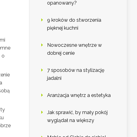
opanowany?
9 kroków do stworzenia
pięknej kuchni
ymi
Nowoczesne wnętrze w
jemne
dobrej cenie
 o
7 sposobów na stylizację
enie
jadalni
a
 sobą
Aranżacja wnętrz a estetyka
nty
Jak sprawić, by mały pokój
ku
wyglądał na większy
obrze