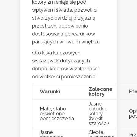
kolory zmieniają się pod
wpływem światła, pozwoli ci
stworzyć bardziej przyjazną
przestrzeń, odpowiednio
dostosowaną do warunków
panujących w Twoim wnętrzu.
Oto kilka kluczowych
wskazówek dotyczących
doboru kolorów w zależności
od wielkości pomieszczenia:
Zalecane
Warunki
Ef
kolory
Jasne,
Małe, słabo
chłodne
Op
oświetlone
kolory
pow
pomieszczenia
(błękit,
szarości)
Jasne,
Ciepłe,
Prz