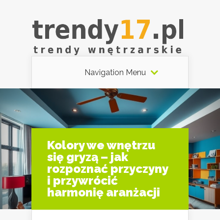
Navigation Menu
Kolory we wnętrzu
się gryzą – jak
rozpoznać przyczyny
i przywrócić
harmonię aranżacji