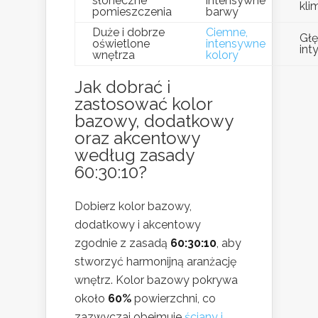
słoneczne
intensywne
kli
pomieszczenia
barwy
Duże i dobrze
Ciemne,
Głę
oświetlone
intensywne
int
wnętrza
kolory
Jak dobrać i
zastosować kolor
bazowy, dodatkowy
oraz akcentowy
według zasady
60:30:10?
Dobierz kolor bazowy,
dodatkowy i akcentowy
zgodnie z zasadą
60:30:10
, aby
stworzyć harmonijną aranżację
wnętrz. Kolor bazowy pokrywa
około
60%
powierzchni, co
zazwyczaj obejmuje
ściany i