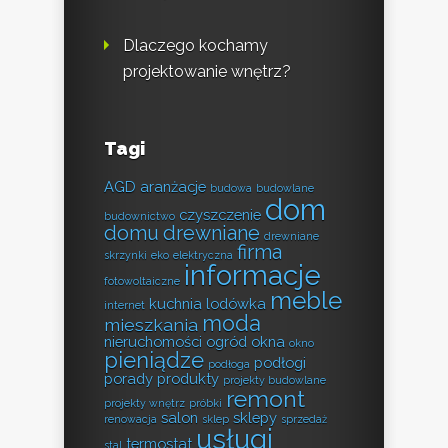
Dlaczego kochamy
projektowanie wnętrz?
Tagi
AGD
aranżacje
budowa
budowlane
dom
czyszczenie
budownictwo
domu
drewniane
drewniane
firma
skrzynki
eko
elektryczna
informacje
fotowoltaiczne
meble
kuchnia
lodówka
internet
moda
mieszkania
nieruchomości
ogród
okna
okno
pieniądze
podłogi
podłoga
porady
produkty
projekty budowlane
remont
projekty wnętrz
próbki
salon
sklepy
renowacja
sklep
sprzedaż
usługi
termostat
stal