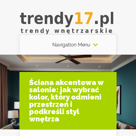
Navigation Menu
Ściana akcentowa w
salonie: jak wybrać
kolor, który odmieni
przestrzeń i
podkreśli styl
wnętrza