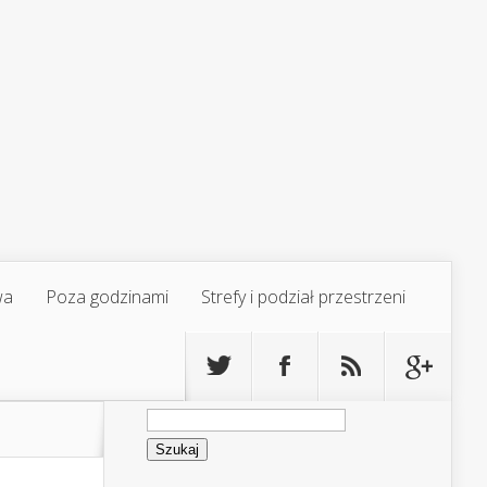
wa
Poza godzinami
Strefy i podział przestrzeni
Szukaj: