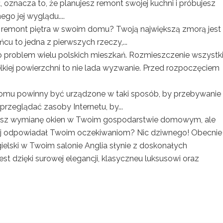
, oznacza to, że planujesz remont swojej kuchni i próbujesz
go jej wyglądu....
 remont piętra w swoim domu? Twoją największą zmorą jest
u to jedna z pierwszych rzeczy,...
o problem wielu polskich mieszkań. Rozmieszczenie wszystki
iej powierzchni to nie lada wyzwanie. Przed rozpoczęciem
omu powinny być urządzone w taki sposób, by przebywanie
zeglądać zasoby Internetu, by...
esz wymianę okien w Twoim gospodarstwie domowym, ale
iej odpowiadał Twoim oczekiwaniom? Nic dziwnego! Obecnie n
gielski w Twoim salonie Anglia słynie z doskonałych
jest dzięki surowej elegancji, klasyczneu luksusowi oraz