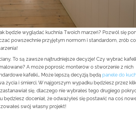
 jak będzie wyglądać kuchnia Twoich marzeń? Pozwól się po
graniczać powszechnie przyjętym normom i standardom, zrób c
arzenia!
iany. To są zawsze najtrudniejsze decyzje! Czy wybrać kafel
 malowane? A może poprosić monterów o stworzenie z nich
andardowe kafelki… Może lepszą decyzją będą
panele do kuch
wa życia i śmierci. W najgorszym wypadku będziesz przez kil
 zastanawiał się, dlaczego nie wybrałeś tego drugiego pokryc
u będziesz doceniał, że odważyłeś się postawić na coś now
lizowałeś swój własny projekt!