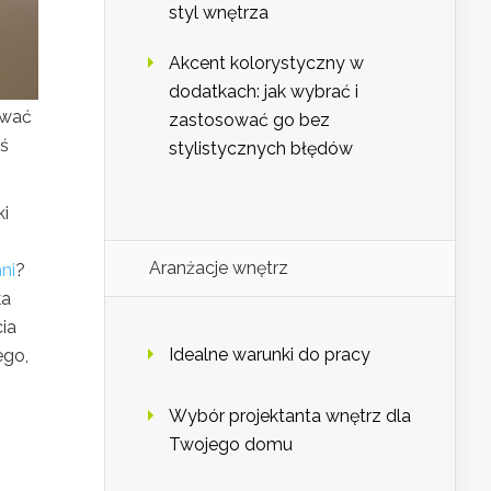
styl wnętrza
Akcent kolorystyczny w
dodatkach: jak wybrać i
rwać
zastosować go bez
oś
stylistycznych błędów
ki
Aranżacje wnętrz
ni
?
ka
ia
Idealne warunki do pracy
ego,
Wybór projektanta wnętrz dla
Twojego domu