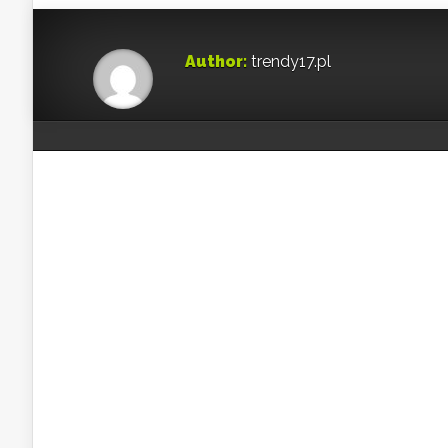
Author:
trendy17.pl