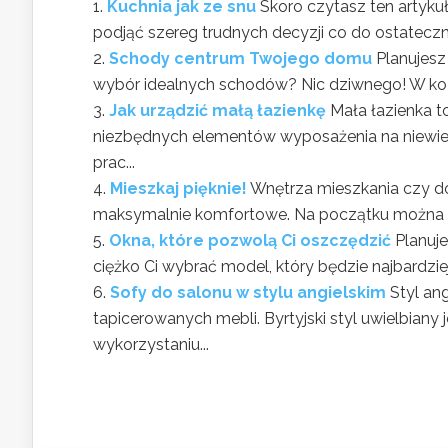
Kuchnia jak ze snu
Skoro czytasz ten artykuł
podjąć szereg trudnych decyzji co do ostateczne
Schody centrum Twojego domu
Planujesz
wybór idealnych schodów? Nic dziwnego! W końc
Jak urządzić małą łazienkę
Mała łazienka t
niezbędnych elementów wyposażenia na niewielk
prac...
Mieszkaj pięknie!
Wnętrza mieszkania czy d
maksymalnie komfortowe. Na początku można pr
Okna, które pozwolą Ci oszczędzić
Planuj
ciężko Ci wybrać model, który będzie najbardz
Sofy do salonu w stylu angielskim
Styl an
tapicerowanych mebli. Byrtyjski styl uwielbiany 
wykorzystaniu...