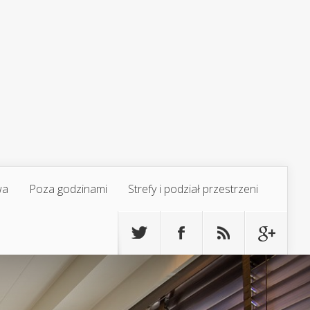
wa
Poza godzinami
Strefy i podział przestrzeni