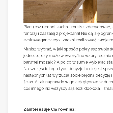
Planujesz remont kuchni i musisz zdecydować,
fantazji i zaszalej z projektami! Nie daj się o
ekstrawaganckiego i zacznij realizować swoje m
Musisz wybrać, w jaki sposób pokryjesz swoje śc
jednolite, czy może w wymyślne wzory ręcznie
barwnej mozaiki? A po co w sumie wybierać st
Na szczęście tego typu decyzje to nie jest spra
następnych lat wyrzucał sobie błędną decyzję i
ścian. A tak naprawdę w gdzieś głęboko w duch
coś innego niż wszyscy sąsiedzi dookoła, i zrea
Zainteresuje Cię również: