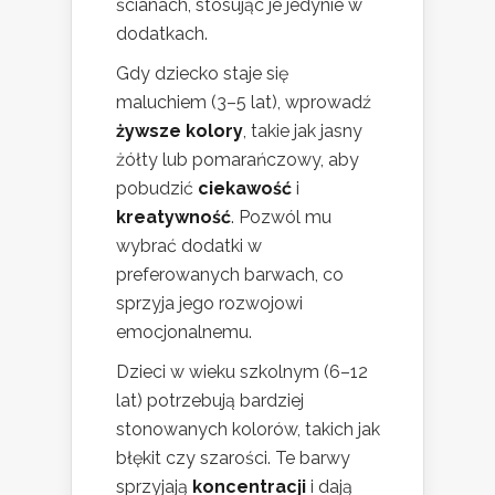
ścianach, stosując je jedynie w
dodatkach.
Gdy dziecko staje się
maluchiem (3–5 lat), wprowadź
żywsze kolory
, takie jak jasny
żółty lub pomarańczowy, aby
pobudzić
ciekawość
i
kreatywność
. Pozwól mu
wybrać dodatki w
preferowanych barwach, co
sprzyja jego rozwojowi
emocjonalnemu.
Dzieci w wieku szkolnym (6–12
lat) potrzebują bardziej
stonowanych kolorów, takich jak
błękit czy szarości. Te barwy
sprzyjają
koncentracji
i dają