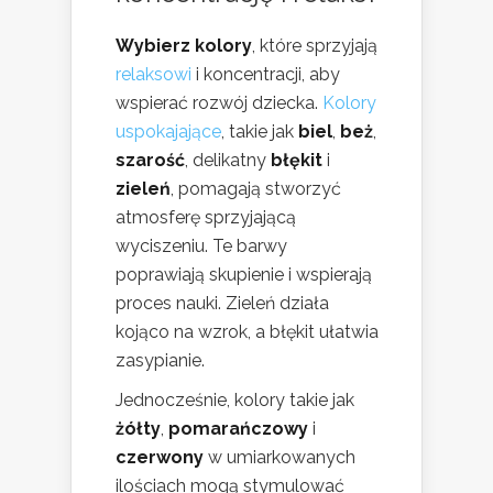
Wybierz kolory
, które sprzyjają
relaksowi
i koncentracji, aby
wspierać rozwój dziecka.
Kolory
uspokajające
, takie jak
biel
,
beż
,
szarość
, delikatny
błękit
i
zieleń
, pomagają stworzyć
atmosferę sprzyjającą
wyciszeniu. Te barwy
poprawiają skupienie i wspierają
proces nauki. Zieleń działa
kojąco na wzrok, a błękit ułatwia
zasypianie.
Jednocześnie, kolory takie jak
żółty
,
pomarańczowy
i
czerwony
w umiarkowanych
ilościach mogą stymulować