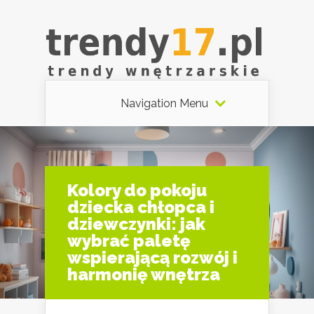
Navigation Menu
Kolory do pokoju
dziecka chłopca i
dziewczynki: jak
wybrać paletę
wspierającą rozwój i
harmonię wnętrza