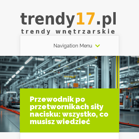
Navigation Menu
Przewodnik po
przetwornikach siły
nacisku: wszystko, co
musisz wiedzieć