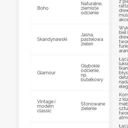
z pl
Naturalne,
ratt
Boho
ziemiste
dre
odcienie
mus
akce
Wyk
biel
Jasna,
dre
Skandynawski
pastelowa
twor
zieleń
funk
aran
Łąc
luk
Głębokie
tkan
odcienie,
Glamour
bły
np.
deta
butelkowy
nad
eleg
Kom
z k
Vintage i
Stonowane
mebl
modern
zielenie
sztu
classic
twor
atmo
Łącz