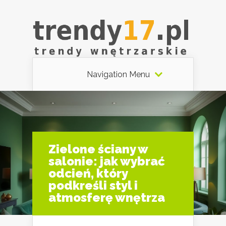
Navigation Menu
Zielone ściany w
salonie: jak wybrać
odcień, który
podkreśli styl i
atmosferę wnętrza