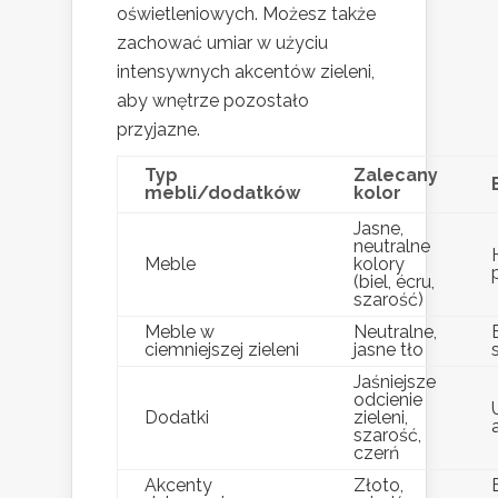
oświetleniowych. Możesz także
zachować umiar w użyciu
intensywnych akcentów zieleni,
aby wnętrze pozostało
przyjazne.
Typ
Zalecany
mebli/dodatków
kolor
Jasne,
neutralne
Meble
kolory
(biel, écru,
szarość)
Meble w
Neutralne,
ciemniejszej zieleni
jasne tło
Jaśniejsze
odcienie
Dodatki
zieleni,
szarość,
czerń
Akcenty
Złoto,