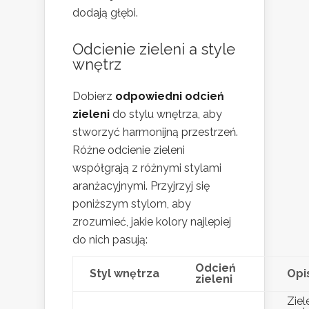
dodają głębi.
Odcienie zieleni a style
wnętrz
Dobierz
odpowiedni odcień
zieleni
do stylu wnętrza, aby
stworzyć harmonijną przestrzeń.
Różne odcienie zieleni
współgrają z różnymi stylami
aranżacyjnymi. Przyjrzyj się
poniższym stylom, aby
zrozumieć, jakie kolory najlepiej
do nich pasują:
Odcień
Styl wnętrza
Opi
zieleni
Ziel