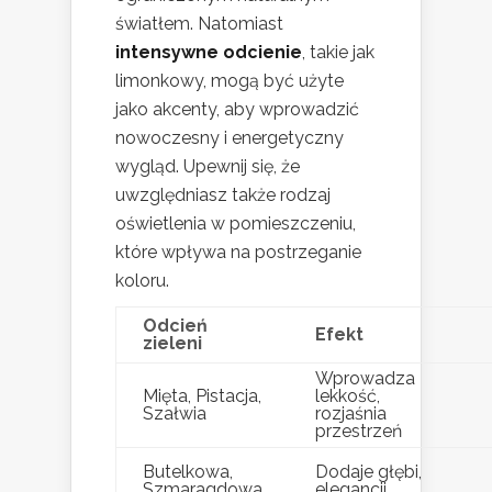
światłem. Natomiast
intensywne odcienie
, takie jak
limonkowy, mogą być użyte
jako akcenty, aby wprowadzić
nowoczesny i energetyczny
wygląd. Upewnij się, że
uwzględniasz także rodzaj
oświetlenia w pomieszczeniu,
które wpływa na postrzeganie
koloru.
Odcień
Efekt
zieleni
Wprowadza
Mięta, Pistacja,
lekkość,
Szałwia
rozjaśnia
przestrzeń
Butelkowa,
Dodaje głębi,
Szmaragdowa
elegancji