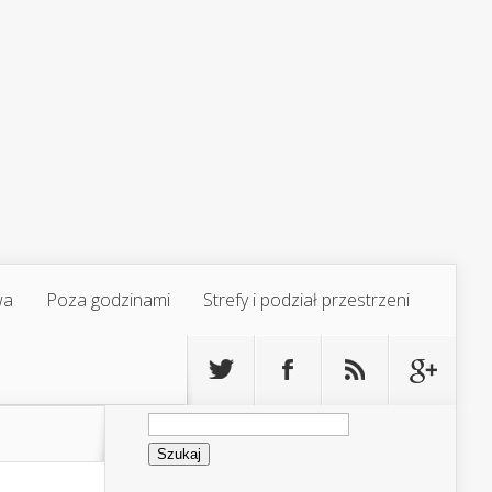
wa
Poza godzinami
Strefy i podział przestrzeni
Szukaj: