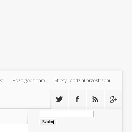
wa
Poza godzinami
Strefy i podział przestrzeni
Szukaj: