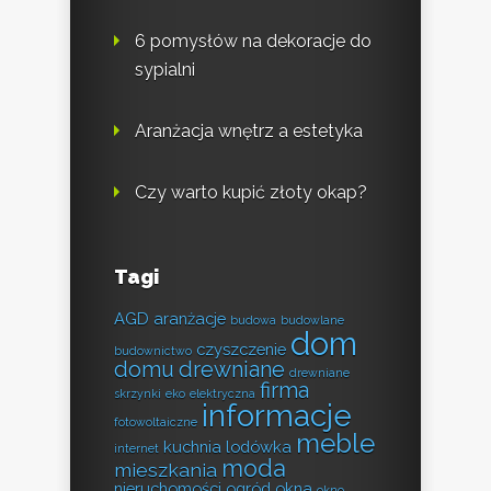
6 pomysłów na dekoracje do
sypialni
Aranżacja wnętrz a estetyka
Czy warto kupić złoty okap?
Tagi
AGD
aranżacje
budowa
budowlane
dom
czyszczenie
budownictwo
domu
drewniane
drewniane
firma
skrzynki
eko
elektryczna
informacje
fotowoltaiczne
meble
kuchnia
lodówka
internet
moda
mieszkania
nieruchomości
ogród
okna
okno