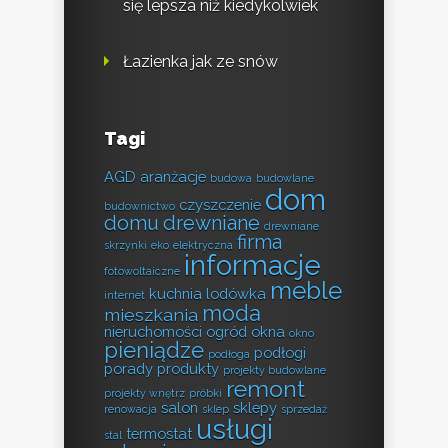
się lepsza niż kiedykolwiek
Łazienka jak ze snów
Tagi
AGD
aranżacje
budowa
budowlane
dom
czyszczenie
budownictwo
domu
drewniane
drewniane
firma
skrzynki
eko
elektryczna
informacje
fotowoltaiczne
meble
kuchnia
lodówka
internet
moda
mieszkania
nieruchomości
ogród
okna
okno
pieniądze
podłogi
podłoga
porady
produkty
projekty budowlane
remont
projekty wnętrz
próbki
salon
sklepy
renowacja
sklep
sprzedaż
usługi
termostat
stal